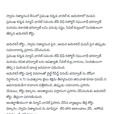
— Real Victims
About the Conspirators
Traumatic Head Injury Inflicted by Suvarna TV Thugs Attack
Potency Test Reports Prove Swamiji is impotent
Nithyananda Gurukul
$1/2 Million Penalty Charged to False rape victim, for false ra
About Swamiji
స్వామి నిత్యానంద కేసులో ప్రముఖ కన్నడ ఛానెల్ కు అమెరికాలో దండన.
— Attacks On Heritage
Struggle to a Brahmacharini during the media attacks
Male Hormone Testosterone is 1% of normal for Swamiji
Tiruvannamalai Aadheenam
$1/2 Million USD Penalty charged over child rapist who tried 
The Promise to Humanity
ప్రముఖ కన్నడ న్యూస్ ఛానెల్ సమయ టీవీ ఛీఫ్ రిపోర్టర్ రఘునాథ్ భరద్వాజ్
మరియు కళావతి భరద్వాజ్ లను పరువు నష్టం, సివిల్ కుట్రలలో నిందితులుగా
Persecution Video Gallery
See all
Duped by Double Negatives – how the media tried to cover 
Malaysia Aadheenam
Stories
తేల్చిన అమెరికన్ కోర్టు.
అమెరికన్ కోర్టు., స్వామి నిత్యానంద పైన , ఆయన అమెరికన్ మిషన్ పైన తప్పుడు
5000 Yrs of Hindu Persecution
False reporting about the morphed video forensic reports by
Trishulam Aadheenam
సమాచారాన్ని ప్రసారం చేసినందుకు
ప్రముఖ కన్నడ న్యూస్ ఛానెల్ సమయ టీవీ ఛీఫ్ రిపోర్టర్ రఘునాథ్ భరద్వాజ్
Case Study on mainstream media corruption
Case Study – Indian Paid Media – Reports By Statutory & Inte
Madurai Aadheenam
మరియు కవిత భరద్వాజ్ లను అపఖ్యాతి, సివిల్ కుట్ర దారులు, నిందితులుగా
తేల్చి 5 మిలియన్ డాలర్ల జరిమానా విధించింది.
Complete Chronological Timeline
An Endless Saga of Inhuman Persecutions against Hindus
Thondaimandala Aadheenam
అమెరికన్ కోర్టు పూర్తి వివరాలతో చైల్డ్ రేపిస్ట్ వినయ్ భరద్వాజ్ ను దోషిగా
నిర్ధారించి, 4.75 సంవత్సరాల జైలు శిక్షను తీర్మానించిన తరువాత కూడా వినయ్ ని
Four Mutts
అమాయకుడిగా కావాలని చిత్రీకరించి, తప్పుడు సమాచారం ప్రసారం
చేయటం, కోర్టు ధిక్కారం, అసత్యాలను విస్తారంగా ప్రసారం చేసినందుకు అమెరికన్
The United States
కోర్టు తీవ్రంగా పరిగణించింది.
అంతర్జాతీయంగా ఈ న్యూస్ ఛానెల్ ప్రసారం చేసిన వ్యాఖ్యలు తీవ్ర కోర్టు
Tiruchengode Aadheenam
ధిక్కారం, స్వామి నిత్యానంద ను దూషిస్తూ , లేని పోని అబాండాలు వేసి , అగౌరవ