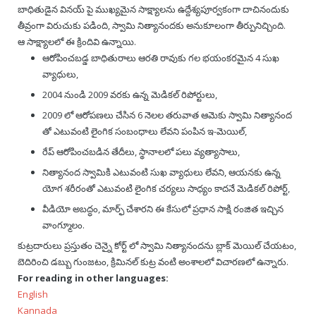
బాధితుడైన వినయ్ పై ముఖ్యమైన సాక్ష్యాలను ఉద్దేశ్యపూర్వకంగా దాచినందుకు
తీవ్రంగా విరుచుకు పడింది, స్వామి నిత్యానందకు అనుకూలంగా తీర్పునిచ్చింది.
ఆ సాక్ష్యాలలో ఈ క్రిందివి ఉన్నాయి.
ఆరోపించబడ్డ బాధితురాలు ఆరతి రావుకు గల భయంకరమైన 4 సుఖ
వ్యాధులు,
2004 నుండి 2009 వరకు ఉన్న మెడికల్ రిపోర్టులు,
2009 లో ఆరోపణలు చేసిన 6 నెలల తరువాత ఆమెకు స్వామి నిత్యానంద
తో ఎటువంటి లైంగిక సంబంధాలు లేవని పంపిన ఇ-మెయిల్,
రేప్ ఆరోపించబడిన తేదీలు, స్థానాలలో పలు వ్యత్యాసాలు,
నిత్యానంద స్వామికి ఎటువంటి సుఖ వ్యాధులు లేవని, ఆయనకు ఉన్న
యోగ శరీరంతో ఎటువంటి లైంగిక చర్యలు సాధ్యం కాదనే మెడికల్ రిపోర్ట్,
వీడియో అబద్ధం, మార్ఫ్ చేశారని ఈ కేసులో ప్రధాన సాక్షి రంజిత ఇచ్చిన
వాంగ్మూలం.
కుట్రదారులు ప్రస్తుతం చెన్నై కోర్ట్ లో స్వామి నిత్యానందను బ్లాక్ మెయిల్ చేయటం,
బెదిరించి డబ్బు గుంజటం, క్రిమినల్ కుట్ర వంటి అంశాలలో విచారణలో ఉన్నారు.
For reading in other languages:
English
Kannada