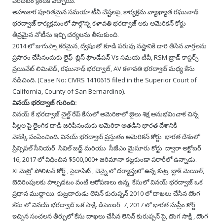
పరచటం క్రిందికి వచ్చాయి.
Rajapalayam Aadheenam
అహంకార పూరితమైన సమయా టీవీ చేష్టలపై, కార్యక్రమ వ్యాఖ్యాత రఘునాథ్
భరద్వాజ్ కార్యక్రమంలో పాల్గొన్న కళావతి భరద్వాజ్ లకు అమెరికన్ కోర్టు
Pavazhakundru Aadheenam
తీవ్రమైన నోటీసు ఇచ్చి చర్యలను తీసుకుంది.
2014 లో జుగుప్సా కరమైన, ద్వేషంతో కూడి పరువు నష్టానికి దారి తీసిన వార్తలను
ప్రసారం చేసినందుకు లైఫ్ బ్లిస్ ఫౌండేషన్ Vs సమయ టీవీ, RSM బ్రాడ్ కాస్టర్స్
ప్రయివేట్ లిమిటెడ్, రఘునాథ్ భరద్వాజ్, AV కళావతి భరద్వాజ్ మధ్య కేసు
నడిచింది. (Case No: CIVRS 1410615 filed in the Superior Court of
California, County of San Bernardino).
వినయ్ భరద్వాజ్ గురించి:
వినయ్ కే భరద్వాజ్ చైల్డ్ రేప్ కేసులో అమెరికాలో జైలు శిక్ష అనుభవించాక చిన్న
పిల్లల పై లైంగిక దాడి జరిపినందుకు అమెరికా అతడిని భారత దేశానికి
వెనక్కి పంపించింది. వినయ్ భరద్వాజ్ ప్రస్తుతం అమెరికన్ కోర్టు భారత దేశంలో
ప్రిన్సిపల్ సీనియర్ సివిల్ జడ్జ్ మరియు సీజేఎం మైసూరు కోర్టు ద్వారా అక్టోబర్
16, 2017 లో విధించిన $500,000+ జరిమానా కట్టకుండా పరారీలో ఉన్నాడు.
XI మెట్రో పోలిటన్ కోర్ట్ , సైదాపేట్ , చెన్నై లో దర్యాప్తులో ఉన్న కుట్ర, బ్లాక్ మెయిల్,
బెదిరింపులకు పాల్పడటం వంటి ఆరోపణలు ఉన్న కేసులో వినయ్ భరద్వాజ్ ఒక
ప్రధాన ముద్దాయి. కుట్రదారుడు లెనిన్ కురుప్పన్ 2010 లో దాఖలు చేసిన దొంగ
కేసు లో వినయ్ భరద్వాజ్ ఒక సాక్షి. డిసెంబర్ 7, 2017 లో భారత సుప్రీం కోర్ట్
ఇచ్చిన సంచలన తీర్పులో కేసు దాఖలు చేసిన లెనిన్ కురుప్పన్ పై, దొంగ సాక్షి , దొంగ